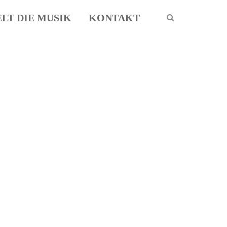
ELT DIE MUSIK
KONTAKT
About us
Lorem ipsum dolor sit amet, consectetuer
adipiscing elit.
Aenean commodo ligula eget dolor. Aenean
massa. Cum sociis natoque penatibus et
magnis dis parturient montes, nascetur
ridiculus mus. Donec quam felis, ultricies
nec.