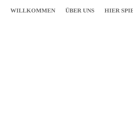
WILLKOMMEN
ÜBER UNS
HIER SPI
ort
Get in touch
sum dolor sit amet:
Cybersteel Inc.
376-293 City Road, Suite 600
San Francisco, CA 94102
4h
Have any questions?
/ 365days
+44 1234 567 890
Drop us a line
info@yourdomain.com
support for our customers
ri 8:00am - 5:00pm
(GMT +1)