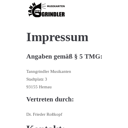
Login
Supp
Benutzername
Lorem ip
Impressum
2
Angaben gemäß § 5 TMG:
Passwort
Tanngrindler Musikanten
Stadtplatz 3
93155 Hemau
Anmelden
We offer 
Vertreten durch:
Mon - F
Register
|
Lost your password?
Dr. Frieder Roßkopf